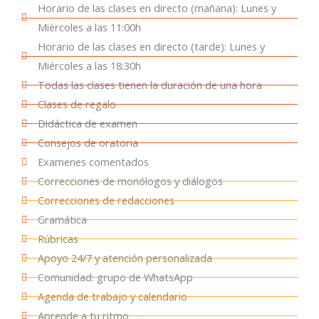
Horario de las clases en directo (mañana): Lunes y
Miércoles a las 11:00h
Horario de las clases en directo (tarde): Lunes y
Miércoles a las 18:30h
Todas las clases tienen la duración de una hora
Clases de regalo
Didáctica de examen
Consejos de oratoria
Examenes comentados
Correcciones de monólogos y diálogos
Correcciones de redacciones
Gramática
Rúbricas
Apoyo 24/7 y atención personalizada
Comunidad: grupo de WhatsApp
Agenda de trabajo y calendario
Aprende a tu ritmo