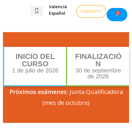
Ir
Valencià
al
CONTACTO
Español
0
Carrito
contenido
Exámenes valenciano
INICIO DEL
FINALIZACIÓ
CURSO
N
1 de julio de 2026​
30 de septiembre
de 2026
Próximos exámenes:
Junta Qualificadora
(mes de octubre)