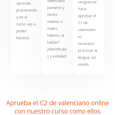
valenciano
vergüenza!
aprende
parlante y
Para
practicando
tienes
aprobar el
y en el
manías o
C1 de
curso vas a
malos
valenciano
poder
hábitos al
es
hacerlo.
hablar?
necesario
¡Identifícala
practicar la
s y evítalas!
lengua, sin
miedo.
Aprueba el C2 de valenciano online
con nuestro curso como ellos