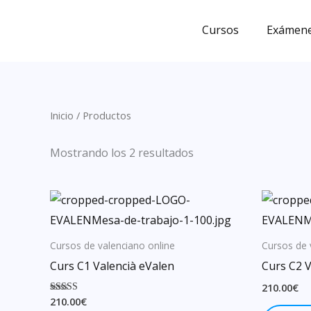
Ir
al
Cursos
Exámene
contenido
Inicio
/ Productos
Mostrando los 2 resultados
Cursos de valenciano online
Cursos de 
Curs C1 Valencià eValen
Curs C2 V
210.00
€
210.00
€
Valorado con
5.00