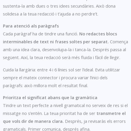
sustenta-la amb dues o tres idees secundàries. Això dona
solidesa a la teua redacció i t’ajuda a no perdre’t.
Para atenció als paràgrafs
Cada paràgraf ha de tindre una funció.
No redactes blocs
interminables de text ni frases soltes per separat.
Comença
amb una idea clara, desenvolupa-la i tanca-la. Després passa al
següent. Així, la teua redacció serà més fluida i fàcil de llegir.
Cuida la llargària: entre 4 i 6 línies sol ser l’ideal. Evita utilitzar
sempre el mateix connector i procura variar l’inici dels
paràgrafs: això millora molt el resultat final.
Prioritza el significat abans que la gramàtica
Tindre un text perfecte a nivell gramatical no serveix de res si el
missatge no s’entén. La teua prioritat ha de ser
transmetre el
que vols dir de manera clara.
Després, ja revisaràs els errors
gramaticals. Primer comunica, després afina.