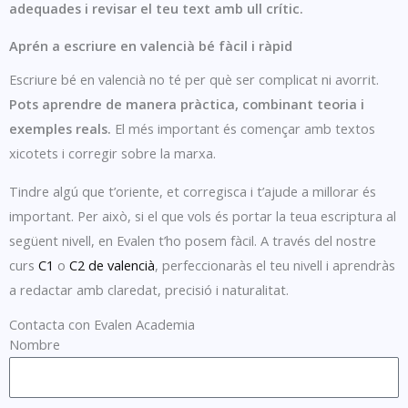
adequades i revisar el teu text amb ull crític.
Aprén a escriure en valencià bé fàcil i ràpid
Escriure bé en valencià no té per què ser complicat ni avorrit.
Pots aprendre de manera pràctica, combinant teoria i
exemples reals.
El més important és començar amb textos
xicotets i corregir sobre la marxa.
Tindre algú que t’oriente, et corregisca i t’ajude a millorar és
important. Per això, si el que vols és portar la teua escriptura al
següent nivell, en Evalen t’ho posem fàcil. A través del nostre
curs
C1
o
C2 de valencià
, perfeccionaràs el teu nivell i aprendràs
a redactar amb claredat, precisió i naturalitat.
Contacta con Evalen Academia
Nombre