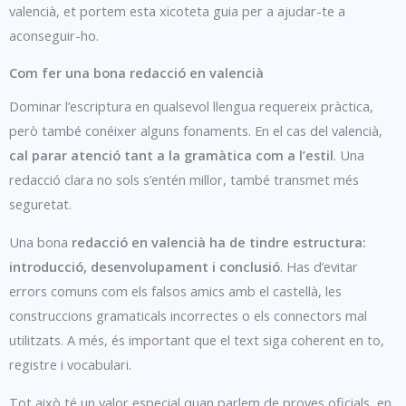
valencià, et portem esta xicoteta guia per a ajudar-te a
aconseguir-ho.
Com fer una bona redacció en valencià
Dominar l’escriptura en qualsevol llengua requereix pràctica,
però també conéixer alguns fonaments. En el cas del valencià,
cal parar atenció tant a la gramàtica com a l’estil
. Una
redacció clara no sols s’entén millor, també transmet més
seguretat.
Una bona
redacció en valencià ha de tindre estructura:
introducció, desenvolupament i conclusió
. Has d’evitar
errors comuns com els falsos amics amb el castellà, les
construccions gramaticals incorrectes o els connectors mal
utilitzats. A més, és important que el text siga coherent en to,
registre i vocabulari.
Tot això té un valor especial quan parlem de proves oficials, en