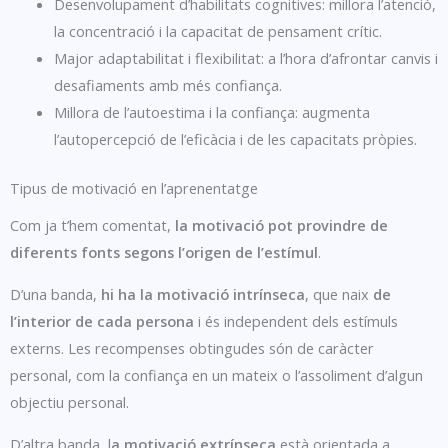
Desenvolupament d’habilitats cognitives: millora l’atenció,
la concentració i la capacitat de pensament crític.
Major adaptabilitat i flexibilitat: a l’hora d’afrontar canvis i
desafiaments amb més confiança.
Millora de l’autoestima i la confiança: augmenta
l’autopercepció de l’eficàcia i de les capacitats pròpies.
Tipus de motivació en l’aprenentatge
Com ja t’hem comentat,
la motivació pot provindre de
diferents fonts segons l’origen de l’estímul
.
D’una banda,
hi ha la motivació intrínseca
, que naix
de
l’interior de cada persona
i és independent dels estímuls
externs. Les recompenses obtingudes són de caràcter
personal, com la confiança en un mateix o l’assoliment d’algun
objectiu personal.
D’altra banda, l
a motivació extrínseca
està orientada a