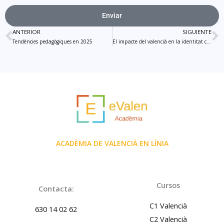
Enviar
Alternative:
ANTERIOR
SIGUIENTE
Prev
N
Tendències pedagògiques en 2025
El impacte del valencià en la identitat cultural dels joves valencians
ACADÈMIA DE VALENCIÀ EN LÍNIA
Cursos
Contacta:
C1 Valencià
630 14 02 62
C2 Valencià