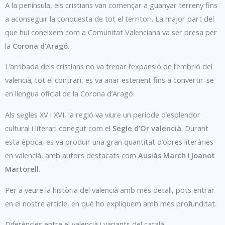
A la península, els cristians van començar a guanyar terreny fins
a aconseguir la conquesta de tot el territori. La major part del
que hui coneixem com a Comunitat Valenciana va ser presa per
la
Corona d’Aragó
.
L’arribada dels cristians no va frenar l’expansió de l’embrió del
valencià; tot el contrari, es va anar estenent fins a convertir-se
en llengua oficial de la Corona d’Aragó.
Als segles XV i XVI, la regió va viure un període d’esplendor
cultural i literari conegut com el
Segle d’Or valencià
. Durant
esta època, es va produir una gran quantitat d’obres literàries
en valencià, amb autors destacats com
Ausiàs March
i
Joanot
Martorell
.
Per a veure la història del valencià amb més detall, pots entrar
en el nostre article, en què ho expliquem amb més profunditat.
Diferències entre el valencià i variants del català