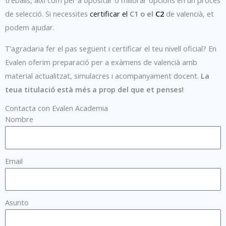
treballs, així com per a opositar o millorar opcions en un procés
de selecció. Si necessites
certificar el
C1 o el
C2
de valencià, et
podem ajudar.
T’agradaria fer el pas següent i certificar el teu nivell oficial? En
Evalen oferim preparació per a exàmens de valencià amb
material actualitzat, simulacres i acompanyament docent.
La
teua titulació està més a prop del que et penses!
Contacta con Evalen Academia
Nombre
Email
Asunto