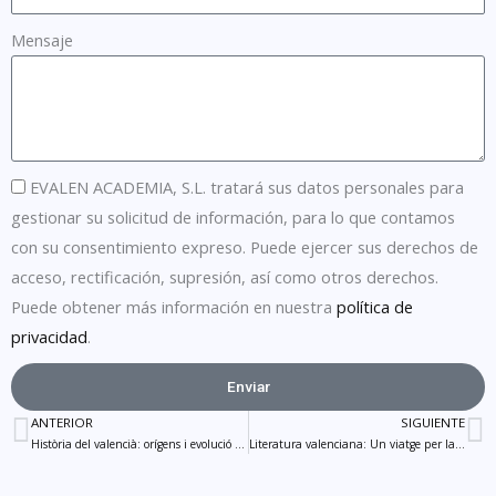
Mensaje
EVALEN ACADEMIA, S.L. tratará sus datos personales para
gestionar su solicitud de información, para lo que contamos
con su consentimiento expreso. Puede ejercer sus derechos de
acceso, rectificación, supresión, así como otros derechos.
Puede obtener más información en nuestra
política de
privacidad
.
Enviar
Alternative:
ANTERIOR
SIGUIENTE
Prev
N
Història del valencià: orígens i evolució de la llengua
Literatura valenciana: Un viatge per la seua història i obres significatives