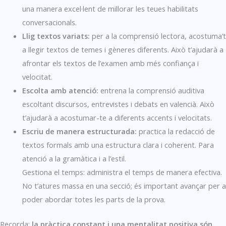
una manera excel·lent de millorar les teues habilitats
conversacionals.
Llig textos variats:
per a la comprensió lectora, acostuma’t
a llegir textos de temes i gèneres diferents. Això t’ajudarà a
afrontar els textos de l’examen amb més confiança i
velocitat.
Escolta amb atenció:
entrena la comprensió auditiva
escoltant discursos, entrevistes i debats en valencià. Això
t’ajudarà a acostumar-te a diferents accents i velocitats.
Escriu de manera estructurada:
practica la redacció de
textos formals amb una estructura clara i coherent. Para
atenció a la gramàtica i a l’estil.
Gestiona el temps: administra el temps de manera efectiva.
No t’atures massa en una secció; és important avançar per a
poder abordar totes les parts de la prova.
Recorda:
la pràctica constant i una mentalitat positiva són