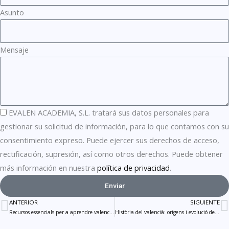
Asunto
Mensaje
EVALEN ACADEMIA, S.L. tratará sus datos personales para
gestionar su solicitud de información, para lo que contamos con su
consentimiento expreso. Puede ejercer sus derechos de acceso,
rectificación, supresión, así como otros derechos. Puede obtener
más información en nuestra
política de privacidad
.
Enviar
ANTERIOR
SIGUIENTE
Prev
N
Recursos essencials per a aprendre valencià ràpid
Història del valencià: orígens i evolució de la llengua