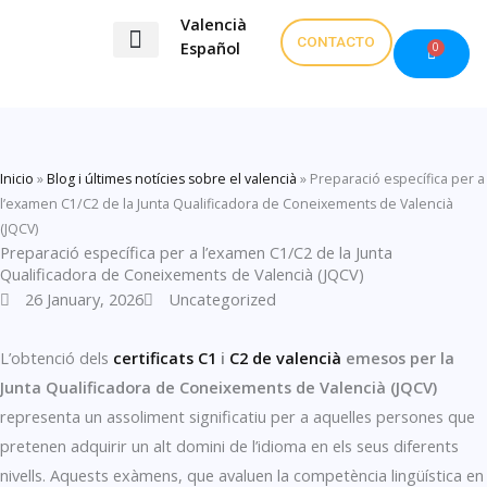
Skip
Valencià
to
CONTACTO
Español
0
Cart
content
Exàmens valencià
Contacta amb mi
Inicio
»
Blog i últimes notícies sobre el valencià
»
Preparació específica per a
l’examen C1/C2 de la Junta Qualificadora de Coneixements de Valencià
(JQCV)
Preparació específica per a l’examen C1/C2 de la Junta
Qualificadora de Coneixements de Valencià (JQCV)
26 January, 2026
Uncategorized
L’obtenció dels
certificats C1
i
C2 de valencià
emesos per la
Junta Qualificadora de Coneixements de Valencià (JQCV)
representa un assoliment significatiu per a aquelles persones que
pretenen adquirir un alt domini de l’idioma en els seus diferents
nivells. Aquests exàmens, que avaluen la competència lingüística en