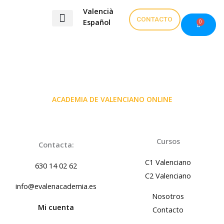
Ir
Valencià
al
CONTACTO
Español
0
Carrito
contenido
Exámenes valenciano
ACADEMIA DE VALENCIANO ONLINE
Cursos
Contacta:
C1 Valenciano
630 14 02 62
C2 Valenciano
info@evalenacademia.es
Nosotros
Mi cuenta
Contacto