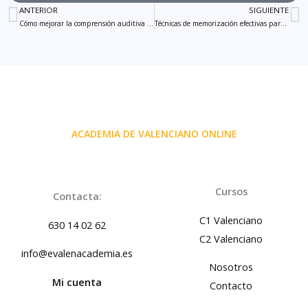
ANTERIOR
SIGUIENTE
Ant
S
Cómo mejorar la comprensión auditiva del valenciano: estrategias efectivas
Técnicas de memorización efectivas para estudiar
ACADEMIA DE VALENCIANO ONLINE
Cursos
Contacta:
C1 Valenciano
630 14 02 62
C2 Valenciano
info@evalenacademia.es
Nosotros
Mi cuenta
Contacto