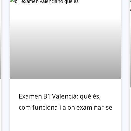
Page
Page
Page
Page
Page
Examen B1 Valencià: què és,
com funciona i a on examinar-se