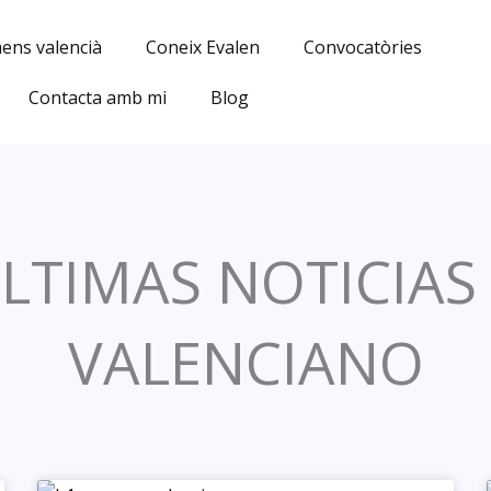
ens valencià
Coneix Evalen
Convocatòries
Contacta amb mi
Blog
LTIMAS NOTICIAS
VALENCIANO