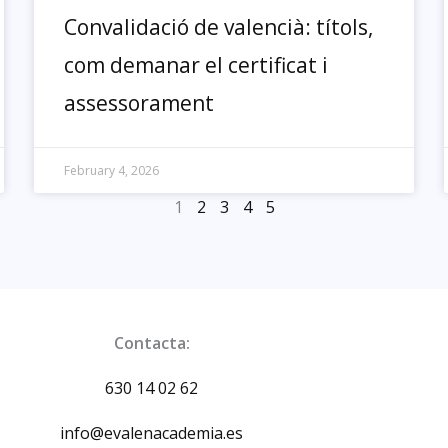
Convalidació de valencià: títols,
com demanar el certificat i
assessorament
February 4, 2026
1
2
3
4
5
Contacta:
630 14 02 62
info@evalenacademia.es