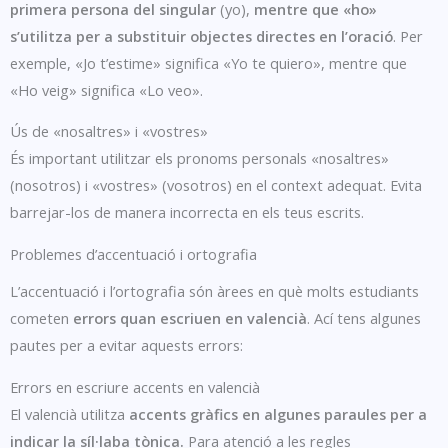
primera persona del singular
(yo),
mentre que «ho»
s’utilitza per a substituir objectes directes en l’oració
. Per
exemple, «Jo t’estime» significa «Yo te quiero», mentre que
«Ho veig» significa «Lo veo».
Ús de «nosaltres» i «vostres»
És important utilitzar els pronoms personals «nosaltres»
(nosotros) i «vostres» (vosotros) en el context adequat. Evita
barrejar-los de manera incorrecta en els teus escrits.
Problemes d’accentuació i ortografia
L’accentuació i l’ortografia són àrees en què molts estudiants
cometen
errors quan escriuen en valencià
. Ací tens algunes
pautes per a evitar aquests errors:
Errors en escriure accents en valencià
El valencià utilitza
accents gràfics en algunes paraules per a
indicar la síl·laba tònica.
Para atenció a les regles