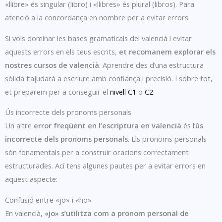
«llibre» és singular (libro) i «llibres» és plural (libros). Para
atenció a la concordança en nombre per a evitar errors.
Si vols dominar les bases gramaticals del valencià i evitar
aquests errors en els teus escrits,
et recomanem explorar els
nostres cursos de valencià
. Aprendre des d’una estructura
sòlida t’ajudarà a escriure amb confiança i precisió. I sobre tot,
et preparem per a conseguir el
nivell C1
o
C2
.
Ús incorrecte dels pronoms personals
Un altre
error freqüent en l’escriptura en valencià
és l’
ús
incorrecte dels pronoms personals
. Els pronoms personals
són fonamentals per a construir oracions correctament
estructurades. Ací tens algunes pautes per a evitar errors en
aquest aspecte:
Confusió entre «jo» i «ho»
En valencià,
«jo» s’utilitza com a pronom personal de