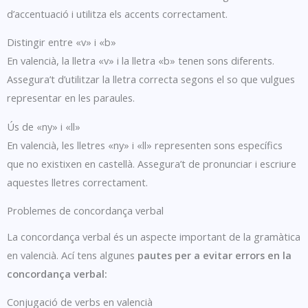
d’accentuació i utilitza els accents correctament.
Distingir entre «v» i «b»
En valencià, la lletra «v» i la lletra «b» tenen sons diferents.
Assegura’t d’utilitzar la lletra correcta segons el so que vulgues
representar en les paraules.
Ús de «ny» i «ll»
En valencià, les lletres «ny» i «ll» representen sons específics
que no existixen en castellà. Assegura’t de pronunciar i escriure
aquestes lletres correctament.
Problemes de concordança verbal
La concordança verbal és un aspecte important de la gramàtica
en valencià. Ací tens algunes
pautes per a evitar errors en la
concordança verbal:
Conjugació de verbs en valencià