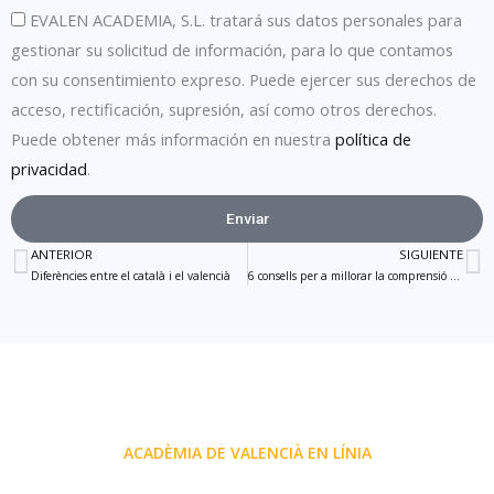
EVALEN ACADEMIA, S.L. tratará sus datos personales para
gestionar su solicitud de información, para lo que contamos
con su consentimiento expreso. Puede ejercer sus derechos de
acceso, rectificación, supresión, así como otros derechos.
Puede obtener más información en nuestra
política de
privacidad
.
Enviar
ANTERIOR
SIGUIENTE
Prev
N
Diferències entre el català i el valencià
6 consells per a millorar la comprensió auditiva en català
ACADÈMIA DE VALENCIÀ EN LÍNIA