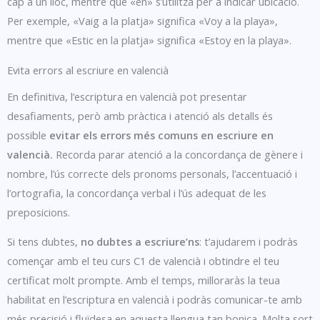
cap a un lloc, mentre que «en» s’utilitza per a indicar ubicació.
Per exemple, «Vaig a la platja» significa «Voy a la playa»,
mentre que «Estic en la platja» significa «Estoy en la playa».
Evita errors al escriure en valencià
En definitiva, l’escriptura en valencià pot presentar
desafiaments, però amb pràctica i atenció als detalls és
possible
evitar els errors més comuns en escriure en
valencià.
Recorda parar atenció a la concordança de gènere i
nombre, l’ús correcte dels pronoms personals, l’accentuació i
l’ortografia, la concordança verbal i l’ús adequat de les
preposicions.
Si tens dubtes,
no dubtes a escriure’ns
: t’ajudarem i podràs
començar amb el teu curs C1 de valencià i obtindre el teu
certificat molt prompte. Amb el temps, milloraràs la teua
habilitat en l’escriptura en valencià i podràs comunicar-te amb
més precisió i fluïdesa en aquesta llengua tan bonica. Molta sort