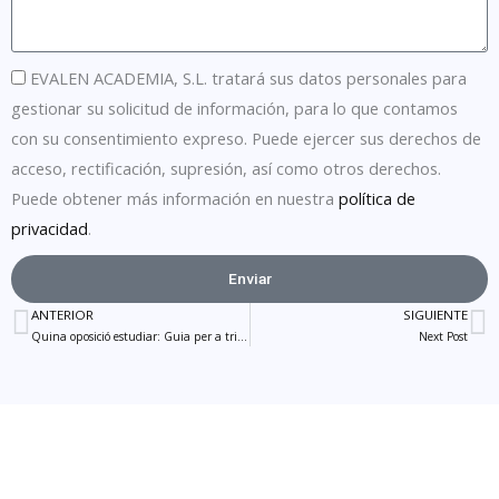
EVALEN ACADEMIA, S.L. tratará sus datos personales para
gestionar su solicitud de información, para lo que contamos
con su consentimiento expreso. Puede ejercer sus derechos de
acceso, rectificación, supresión, así como otros derechos.
Puede obtener más información en nuestra
política de
privacidad
.
Enviar
Alternative:
ANTERIOR
SIGUIENTE
Prev
N
Quina oposició estudiar: Guia per a triar la millor opció en 2026
Next Post