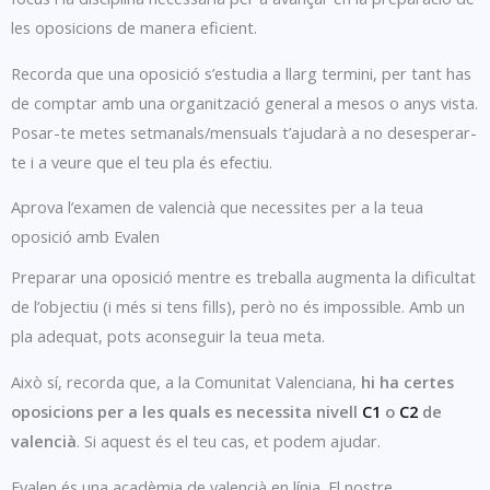
les oposicions de manera eficient.
Recorda que una oposició s’estudia a llarg termini, per tant has
de comptar amb una organització general a mesos o anys vista.
Posar-te metes setmanals/mensuals t’ajudarà a no desesperar-
te i a veure que el teu pla és efectiu.
Aprova l’examen de valencià que necessites per a la teua
oposició amb Evalen
Preparar una oposició mentre es treballa augmenta la dificultat
de l’objectiu (i més si tens fills), però no és impossible. Amb un
pla adequat, pots aconseguir la teua meta.
Això sí, recorda que, a la Comunitat Valenciana,
hi ha certes
oposicions per a les quals es necessita nivell
C1
o
C2
de
valencià
. Si aquest és el teu cas, et podem ajudar.
Evalen és una acadèmia de valencià en línia. El nostre