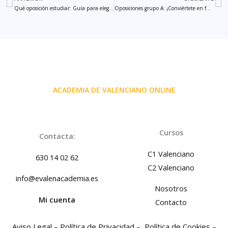
Ant
S
Qué oposición estudiar: Guía para elegir la mejor opción en 2024
Oposiciones grupo A: ¡Conviértete en funcionario de alto nivel!
ACADEMIA DE VALENCIANO ONLINE
Cursos
Contacta:
C1 Valenciano
630 14 02 62
C2 Valenciano
info@evalenacademia.es
Nosotros
Mi cuenta
Contacto
Aviso Legal –
Política de Privacidad –
Política de Cookies –