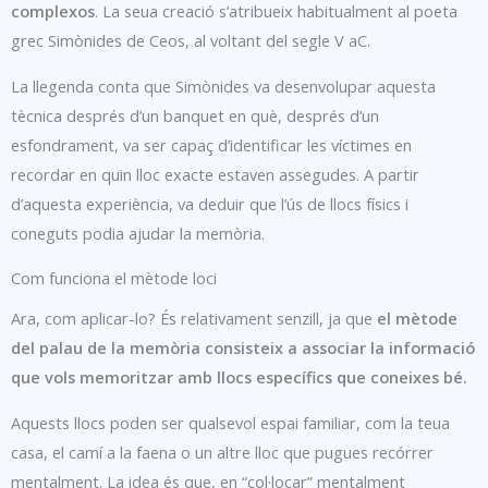
complexos
. La seua creació s’atribueix habitualment al poeta
grec Simònides de Ceos, al voltant del segle V aC.
La llegenda conta que Simònides va desenvolupar aquesta
tècnica després d’un banquet en què, després d’un
esfondrament, va ser capaç d’identificar les víctimes en
recordar en quin lloc exacte estaven assegudes. A partir
d’aquesta experiència, va deduir que l’ús de llocs físics i
coneguts podia ajudar la memòria.
Com funciona el mètode loci
Ara, com aplicar-lo? És relativament senzill, ja que
el mètode
del palau de la memòria consisteix a associar la informació
que vols memoritzar amb llocs específics que coneixes bé.
Aquests llocs poden ser qualsevol espai familiar, com la teua
casa, el camí a la faena o un altre lloc que pugues recórrer
mentalment. La idea és que, en “col·locar” mentalment