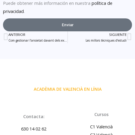
Puede obtener más información en nuestra
política de
privacidad
.
Enviar
Alternative:
ANTERIOR
SIGUIENTE
Prev
N
Com gestionar l’ansietat davant dels exàmens
Les millors tècniques d’estudi
ACADÈMIA DE VALENCIÀ EN LÍNIA
Cursos
Contacta:
C1 Valencià
630 14 02 62
C2 Valencià