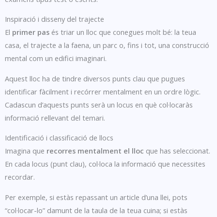
Inspiració i disseny del trajecte
El
primer pas
és triar un lloc que conegues molt bé: la teua
casa, el trajecte a la faena, un parc o, fins i tot, una construcció
mental com un edifici imaginari.
Aquest lloc ha de tindre diversos punts clau que pugues
identificar fàcilment i recórrer mentalment en un ordre lògic.
Cadascun d’aquests punts serà un locus en què col·locaràs
informació rellevant del temari.
Identificació i classificació de llocs
Imagina que
recorres mentalment el lloc
que has seleccionat.
En cada locus (punt clau), col·loca la informació que necessites
recordar.
Per exemple, si estàs repassant un article d’una llei, pots
“col·locar-lo” damunt de la taula de la teua cuina; si estàs