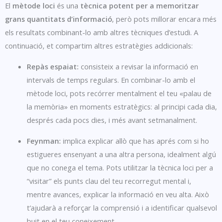
El
mètode loci
és una
tècnica potent per a memoritzar
grans quantitats d’informació
, però pots millorar encara més
els resultats combinant-lo amb altres tècniques d’estudi. A
continuació, et compartim altres estratègies addicionals:
Repàs espaiat:
consisteix a revisar la informació en
intervals de temps regulars. En combinar-lo amb el
mètode loci, pots recórrer mentalment el teu «palau de
la memòria» en moments estratègics: al principi cada dia,
després cada pocs dies, i més avant setmanalment.
Feynman:
implica explicar allò que has aprés com si ho
estigueres ensenyant a una altra persona, idealment algú
que no conega el tema. Pots utilitzar la tècnica loci per a
“visitar” els punts clau del teu recorregut mental i,
mentre avances, explicar la informació en veu alta. Això
t’ajudarà a reforçar la comprensió i a identificar qualsevol
buit en el teu coneixement.