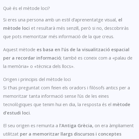
Què és el mètode loci?
Si eres una persona amb un estil d’aprenentatge visual,
el
mètode loci
et resultarà més senzill, però si no, descobriràs
que pots memoritzar més informació de la que creus.
Aquest mètode
es basa en l’ús de la visualització espacial
per a recordar informació
; també es coneix com a «palau de
la memòria» o «tècnica dels llocs».
Origen i principis del mètode loci
Si t’has preguntat com feien els oradors i filòsofs antics per a
memoritzar tanta informació sense l’ús de les eines
tecnològiques que tenim hui en dia, la resposta és el
mètode
d’estudi loci
.
El seu origen es remunta a
l’Antiga Grècia,
on era àmpliament
utilitzat
per a memoritzar llargs discursos i conceptes