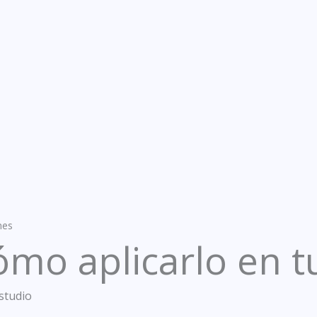
nes
ómo aplicarlo en t
studio