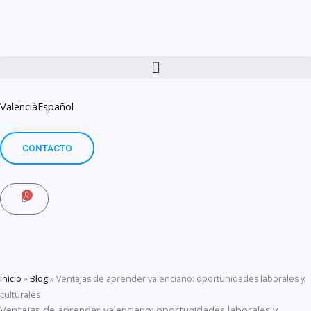
Ir
al
contenido
Valencià
Español
CONTACTO
0
Carrito
Inicio
»
Blog
»
Ventajas de aprender valenciano: oportunidades laborales y
culturales
Ventajas de aprender valenciano: oportunidades laborales y