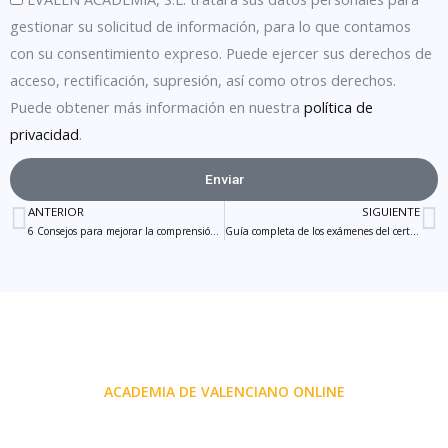
gestionar su solicitud de información, para lo que contamos
con su consentimiento expreso. Puede ejercer sus derechos de
acceso, rectificación, supresión, así como otros derechos.
Puede obtener más información en nuestra
política de
privacidad
.
Enviar
ANTERIOR
SIGUIENTE
Ant
S
6 Consejos para mejorar la comprensión auditiva en catalán
Guía completa de los exámenes del certificado C1 de valenciano
ACADEMIA DE VALENCIANO ONLINE