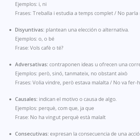
Ejemplos: i, ni
Frases: Treballa i estudia a temps complet / No parla 
Disyuntivas:
plantean una elección o alternativa.
Ejemplos: o, o bé
Frase: Vols cafè o té?
Adversativas:
contraponen ideas u ofrecen una corre
Ejemplos: però, sinó, tanmateix, no obstant això
Frases: Volia vindre, però estava malalta / No va fer-h
Causales:
indican el motivo o causa de algo.
Ejemplos: perquè, com que, ja que
Frase: No ha vingut perquè està malalt
Consecutivas:
expresan la consecuencia de una acció