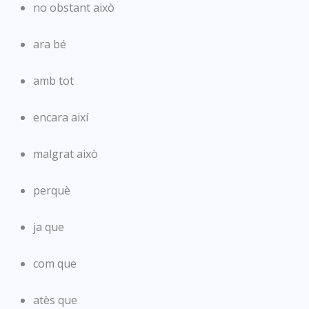
no obstant això
ara bé
amb tot
encara així
malgrat això
perquè
ja que
com que
atès que