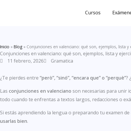
Ir
al
Cursos
Exámene
contenido
Inicio
»
Blog
»
Conjunciones en valenciano: qué son, ejemplos, lista y e
Conjunciones en valenciano: qué son, ejemplos, lista y ejerci
11 febrero, 2026
Gramatica
¿Te pierdes entre
“però”, “sinó”, “encara que” o “perquè”
? 
Las
conjunciones en valenciano
son necesarias para unir id
todo cuando te enfrentas a textos largos, redacciones o exá
Si estás aprendiendo la lengua o preparando tu examen de cu
usarlas bien
.