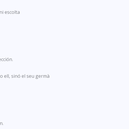
ni escolta
cción.
o ell, sinó el seu germà
n.