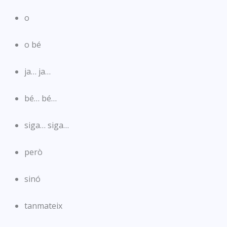
o
o bé
ja… ja…
bé… bé…
siga… siga…
però
sinó
tanmateix