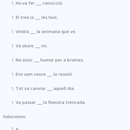
Ho va fer ___ convicció.
El tren ix ___ les huit.
Vindrà ___ la setmana que ve.
Va seure ___ mi.
No estic ___ humor per a bromes.
Ens vam veure ___ la reunió.
Tot va canviar ___ aquell dia.
Va passar ___ la finestra trencada.
Soluciones:
a