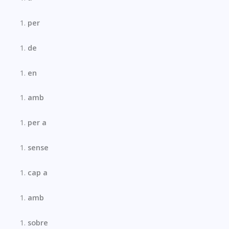
per
de
en
amb
per a
sense
cap a
amb
sobre