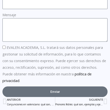
Mensaje
EVALEN ACADEMIA, S.L. tratará sus datos personales para
gestionar su solicitud de información, para lo que contamos
con su consentimiento expreso. Puede ejercer sus derechos de
acceso, rectificación, supresión, así como otros derechos.
Puede obtener más información en nuestra
política de
privacidad
.
Enviar
ANTERIOR
SIGUIENTE
Ant
S
Conjunciones en valenciano: qué son, ejemplos, lista y ejercicios
Pronoms febles: qué son, ejemplos y ejercicios prácticos