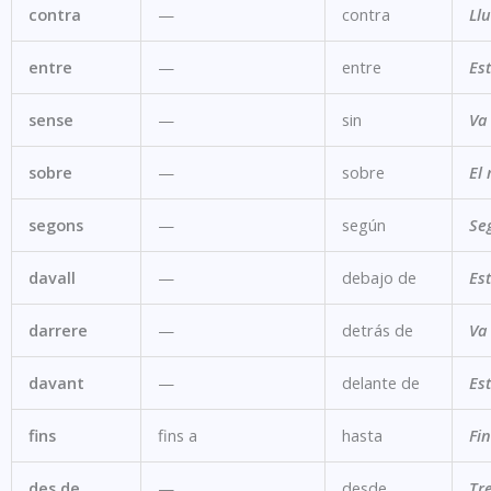
contra
—
contra
Llu
entre
—
entre
Es
sense
—
sin
Va 
sobre
—
sobre
El 
segons
—
según
Seg
davall
—
debajo de
Est
darrere
—
detrás de
Va 
davant
—
delante de
Est
fins
fins a
hasta
Fin
des de
—
desde
Tr