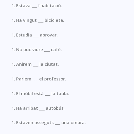
Estava ___ l’habitació.
Ha vingut ___ bicicleta.
Estudia ___ aprovar.
No puc viure ___ cafè.
Anirem ___ la ciutat.
Parlem ___ el professor.
El mòbil està ___ la taula.
Ha arribat ___ autobús.
Estaven asseguts ___ una ombra.