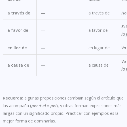
a través de
—
a través de
Ho 
Est
a favor de
—
a favor de
la
en lloc de
—
en lugar de
Va 
Va
a causa de
—
a causa de
la 
Recuerda:
algunas preposiciones cambian según el artículo que
las acompaña (
per + el = pel
), y otras forman expresiones más
largas con un significado propio. Practicar con ejemplos es la
mejor forma de dominarlas.