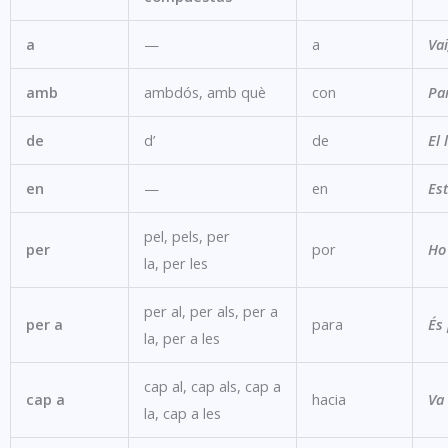
a
—
a
Vai
amb
ambdós, amb què
con
Pa
de
d’
de
El 
en
—
en
Est
pel, pels, per
per
por
Ho 
la, per les
per al, per als, per a
per a
para
És 
la, per a les
cap al, cap als, cap a
cap a
hacia
Va
la, cap a les