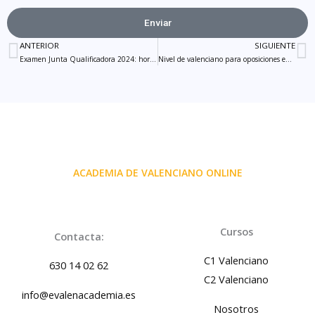
Enviar
ANTERIOR
SIGUIENTE
Ant
S
Examen Junta Qualificadora 2024: horaris i matriculació
Nivel de valenciano para oposiciones en la Comunidad Valenciana
ACADEMIA DE VALENCIANO ONLINE
Cursos
Contacta:
C1 Valenciano
630 14 02 62
C2 Valenciano
info@evalenacademia.es
Nosotros