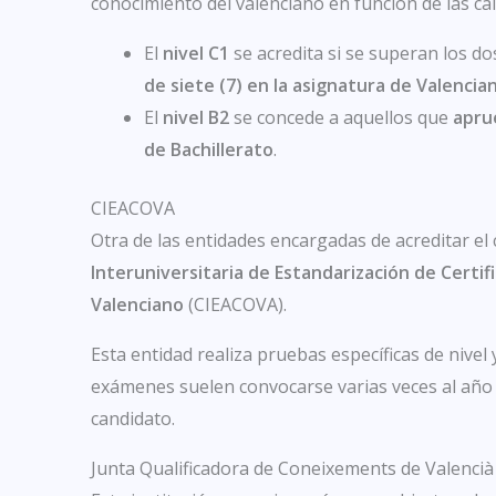
conocimiento del valenciano en función de las cal
El
nivel C1
se acredita si se superan los d
de siete (7) en la asignatura de Valencia
El
nivel B2
se concede a aquellos que
apru
de Bachillerato
.
CIEACOVA
Otra de las entidades encargadas de acreditar el
Interuniversitaria de Estandarización de Certi
Valenciano
(CIEACOVA).
Esta entidad realiza pruebas específicas de nivel 
exámenes suelen convocarse varias veces al año 
candidato.
Junta Qualificadora de Coneixements de Valencià