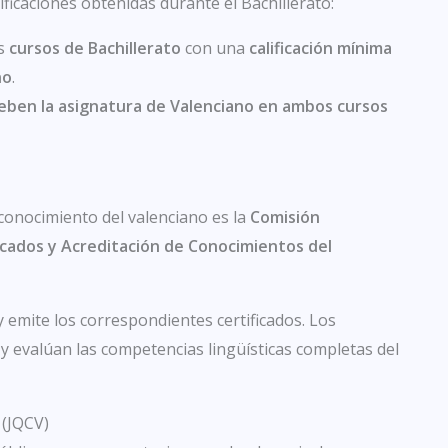
ificaciones obtenidas durante el Bachillerato:
os
cursos de Bachillerato
con una
calificación mínima
no
.
eben la asignatura de Valenciano en ambos cursos
 conocimiento del valenciano es la
Comisión
ficados y Acreditación de Conocimientos del
y emite los correspondientes certificados. Los
y evalúan las competencias lingüísticas completas del
 (JQCV)