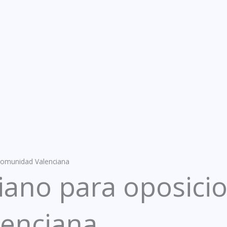
 Comunidad Valenciana
iano para oposicio
enciana