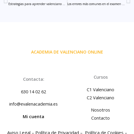
Ant
S
Estrategias para aprender valenciano desde cero y no abandonar
Los errores más comunes en el examen de certificado C1 de Valenciano y cómo evitarlos
ACADEMIA DE VALENCIANO ONLINE
Cursos
Contacta:
C1 Valenciano
630 14 02 62
C2 Valenciano
info@evalenacademia.es
Nosotros
Mi cuenta
Contacto
Aviso Legal –
Política de Privacidad –
Política de Cookies –