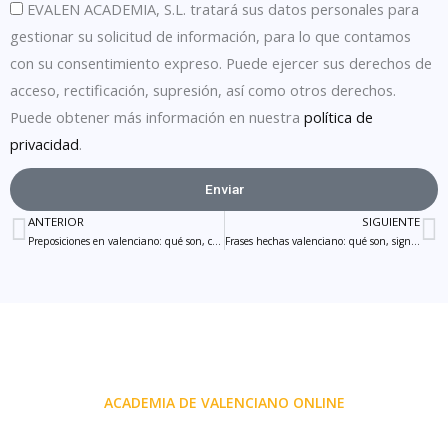
EVALEN ACADEMIA, S.L. tratará sus datos personales para
gestionar su solicitud de información, para lo que contamos
con su consentimiento expreso. Puede ejercer sus derechos de
acceso, rectificación, supresión, así como otros derechos.
Puede obtener más información en nuestra
política de
privacidad
.
Enviar
ANTERIOR
SIGUIENTE
Ant
S
Preposiciones en valenciano: qué son, cómo usarlas y lista completa
Frases hechas valenciano: qué son, significado de cada una y diccionario amplio
ACADEMIA DE VALENCIANO ONLINE