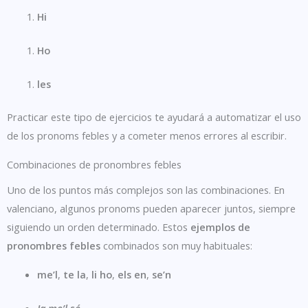
Hi
Ho
les
Practicar este tipo de ejercicios te ayudará a automatizar el uso
de los pronoms febles y a cometer menos errores al escribir.
Combinaciones de pronombres febles
Uno de los puntos más complejos son las combinaciones. En
valenciano, algunos pronoms pueden aparecer juntos, siempre
siguiendo un orden determinado. Estos
ejemplos de
pronombres febles
combinados son muy habituales:
me’l
,
te la
,
li ho
,
els en
,
se’n
Ja
me’l
sé.