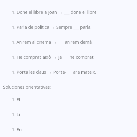
Done el llibre a Joan → ___ done el llibre.
Parla de política → Sempre ___ parla.
Anirem al cinema → ___ anirem demà.
He comprat això → Ja ___ he comprat.
Porta les claus → Porta‑___ ara mateix.
Soluciones orientativas:
El
Li
En